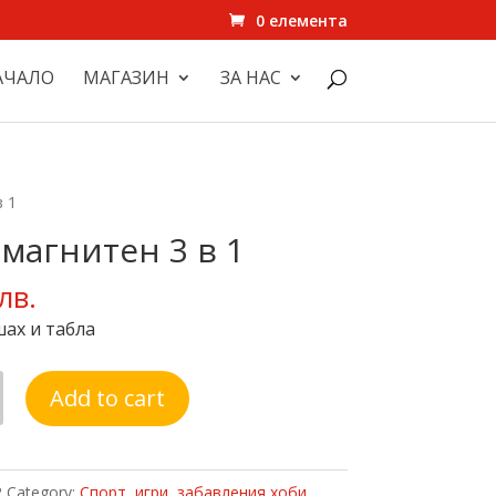
0 елемента
АЧАЛО
МАГАЗИН
ЗА НАС
в 1
магнитен 3 в 1
лв.
шах и табла
Add to cart
н
2
Category:
Спорт, игри, забавления,хоби,