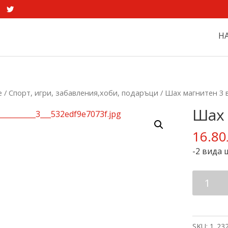
Н
e
/
Спорт, игри, забавления,хоби, подаръци
/ Шах магнитен 3 
Шах 
16.80
-2 вида 
Шах
магните
3
в
SKU:
1_23