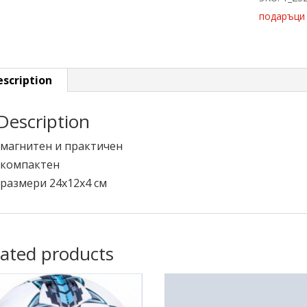
1
подаръци
quantity
escription
Description
-магнитен и практичен
-компактен
-размери 24х12х4 см
lated products