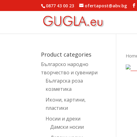
0877 43 00 23
ofertapost@abv.bg
Product categories
Hom
Българско народно
творчество и сувенири
Българска роза
козметика
Икони, картини,
пластики
Носии и дрехи
Дамски носии