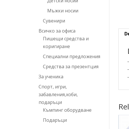
Детски носии
Мъжки носии
Сувенири
Всичко за офиса
D
Пишещи средства и
коригиране
Специални предложения
Средства за презентция
За ученика
Спорт, игри,
забавления,хоби,
подаръци
Re
Къмпинг оборудване
Подаръци