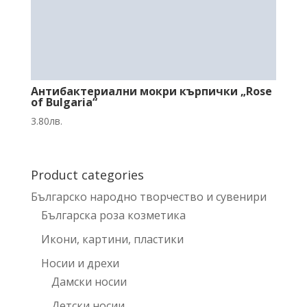
Антибактериални мокри кърпички „Rose
of Bulgaria“
3.80
лв.
Product categories
Българско народно творчество и сувенири
Българска роза козметика
Икони, картини, пластики
Носии и дрехи
Дамски носии
Детски носии