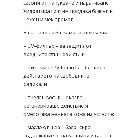
сезони от напукване и нараняване.
Хидратира ги и им придава блясък и
нежен и мек аромат.
В състава на балсама са включени:
– UV-филтър – за защита от
вредните слънчеви лъчи;
– Витамин Е /Vitamin Е/ – блокира
действието на свободните
радикали;
– пчелен восък – оказва
регенериращо действие и
омекотява нежната кожа на устните;
– масло от шеа – балансира
съдържанието на мазнини и влага в