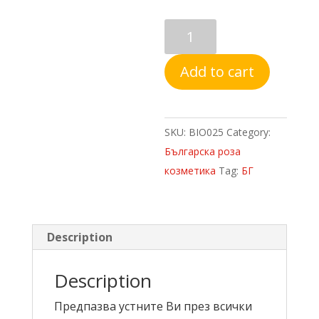
Балсам
за
устни
Add to cart
"Rose
of
Bulgaria"
SKU:
BIO025
Category:
quantity
Българска роза
козметика
Tag:
БГ
Description
Description
Предпазва устните Ви през всички