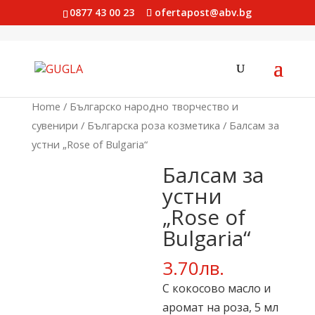
0877 43 00 23
ofertapost@abv.bg
Home
/
Българско народно творчество и
сувенири
/
Българска роза козметика
/ Балсам за
устни „Rose of Bulgaria“
Балсам за
устни
„Rose of
Bulgaria“
3.70
лв.
С кокосово масло и
аромат на роза, 5 мл