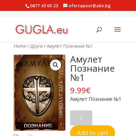
0877 43 00 23
ofertapost@abv.bg
Home
/
Други
/ Амулет Познание №1
Амулет
Познание
№1
9.99
€
Амулет Познание №1
Амулет
Познание
№1
Add to cart