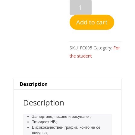
ADEL
FRUITS
МОЛИВ
Add to cart
НВ
С
ГУМА
SKU:
FC005
Category:
For
quantity
the student
Description
Description
За чертане, писане и рисуване ;
Твърдост HB;
Висококачествен графит, който не се
начупва;