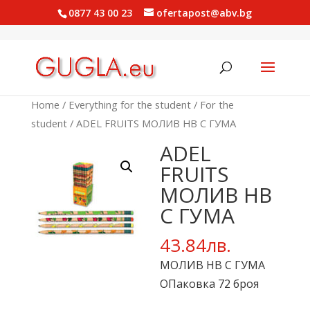
0877 43 00 23
ofertapost@abv.bg
Home
/
Everything for the student
/
For the
student
/ ADEL FRUITS МОЛИВ НВ С ГУМА
ADEL
FRUITS
МОЛИВ НВ
С ГУМА
43.84
лв.
МОЛИВ НВ С ГУМА
ОПаковка 72 броя