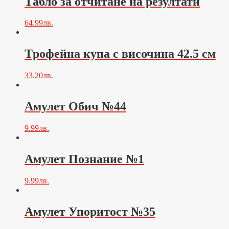
Tабло за отчитане на резултати
64.99
лв.
Tрофейна купа с височина 42.5 см
33.20
лв.
Амулет Обич №44
9.99
лв.
Амулет Познание №1
9.99
лв.
Амулет Упоритост №35