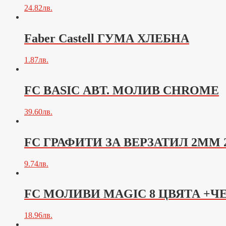
24.82
лв.
Faber Castell ГУМА ХЛЕБНА
1.87
лв.
FC BASIC АВТ. МОЛИВ CHROME
39.60
лв.
FC ГРАФИТИ ЗА ВЕРЗАТИЛ 2ММ 
9.74
лв.
FC МОЛИВИ MAGIC 8 ЦВЯТА +Ч
18.96
лв.