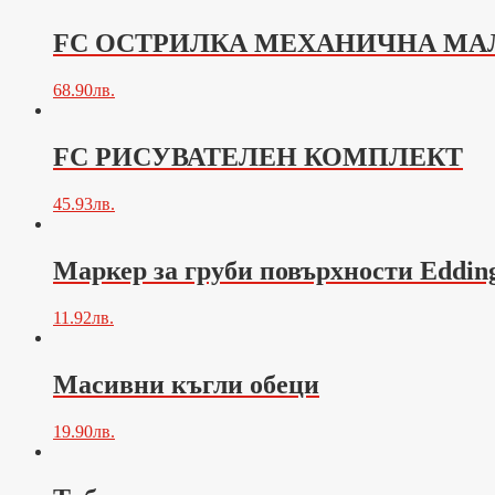
FC ОСТРИЛКА МЕХАНИЧНА МА
68.90
лв.
FC РИСУВАТЕЛЕН КОМПЛЕКТ
45.93
лв.
Mаркер за груби повърхности Eddin
11.92
лв.
Mасивни къгли обеци
19.90
лв.