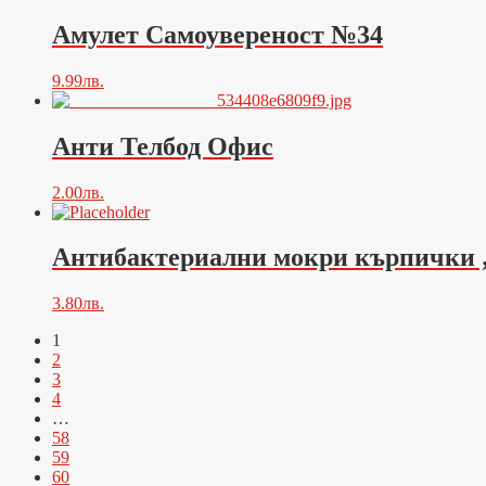
Амулет Самоувереност №34
9.99
лв.
Анти Телбод Офис
2.00
лв.
Антибактериални мокри кърпички „R
3.80
лв.
1
2
3
4
…
58
59
60