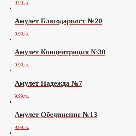
9.99
лв.
Амулет Благодарност №20
9.99
лв.
Амулет Концентрация №30
9.99
лв.
Амулет Надежда №7
9.99
лв.
Амулет Обединение №13
9.99
лв.