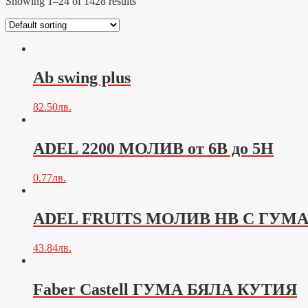
Showing 1–24 of 1428 results
Ab swing plus
82.50
лв.
ADEL 2200 МОЛИВ от 6B до 5Н
0.77
лв.
ADEL FRUITS МОЛИВ НВ С ГУМ
43.84
лв.
Faber Castell ГУМА БЯЛА КУТИЯ