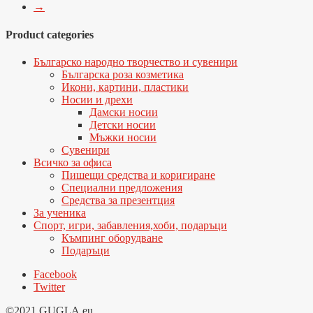
→
Product categories
Българско народно творчество и сувенири
Българска роза козметика
Икони, картини, пластики
Носии и дрехи
Дамски носии
Детски носии
Мъжки носии
Сувенири
Всичко за офиса
Пишещи средства и коригиране
Специални предложения
Средства за презентция
За ученика
Спорт, игри, забавления,хоби, подаръци
Къмпинг оборудване
Подаръци
Facebook
Twitter
©2021 GUGLA.eu